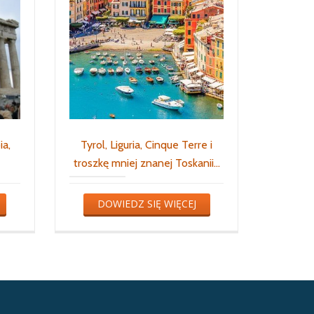
ia,
Tyrol, Liguria, Cinque Terre i
troszkę mniej znanej Toskanii…
DOWIEDZ SIĘ WIĘCEJ