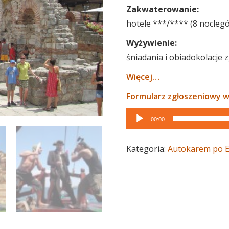
Zakwaterowanie:
hotele ***/**** (8 nocleg
Wyżywienie:
śniadania i obiadokolacje
Więcej…
Formularz zgłoszeniowy w
Odtwarzacz
00:00
plików
dźwiękowych
Kategoria:
Autokarem po E