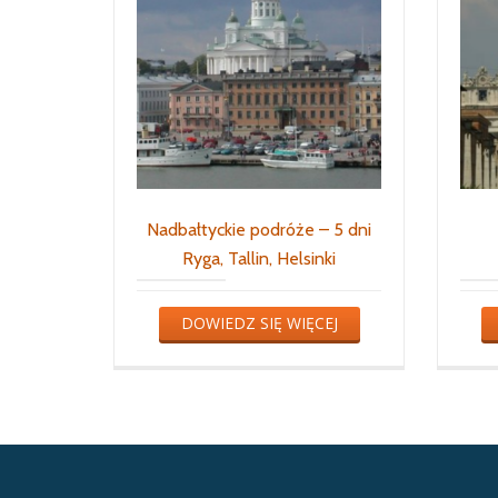
Nadbałtyckie podróże – 5 dni
Ryga, Tallin, Helsinki
DOWIEDZ SIĘ WIĘCEJ