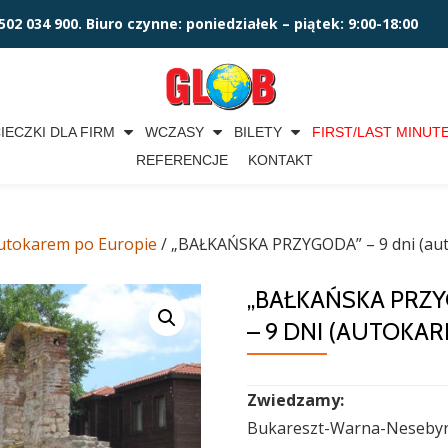
502 034 900. Biuro czynne: poniedziałek – piątek: 9:00-18:00
IECZKI DLA FIRM
WCZASY
BILETY
FIRST/LAST MINUT
REFERENCJE
KONTAKT
utokarem po Europie
/ „BAŁKAŃSKA PRZYGODA” – 9 dni (au
„BAŁKAŃSKA PRZ
– 9 DNI (AUTOKAR
Zwiedzamy:
Bukareszt-Warna-Nesebyr-