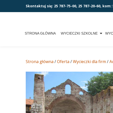
Skontaktuj się:
25 787-75-00, 25 787-20-60, kom: 
Przejdź
do
treści
STRONA GŁÓWNA
WYCIECZKI SZKOLNE
WYC
Strona główna
/
Oferta
/
Wycieczki dla firm
/
A