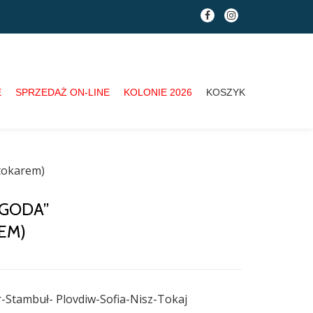
fa-
fa-
facebook
instagram
E
SPRZEDAŻ ON-LINE
KOLONIE 2026
KOSZYK
tokarem)
YGODA”
EM)
Stambuł- Plovdiw-Sofia-Nisz-Tokaj