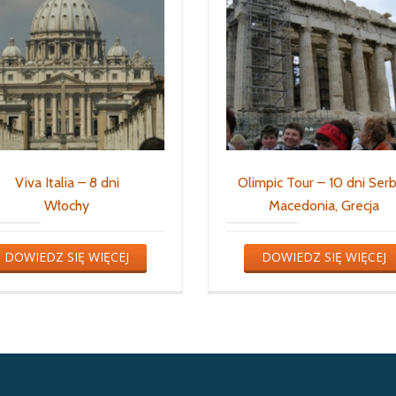
Viva Italia – 8 dni
Olimpic Tour – 10 dni Serb
Włochy
Macedonia, Grecja
DOWIEDZ SIĘ WIĘCEJ
DOWIEDZ SIĘ WIĘCEJ